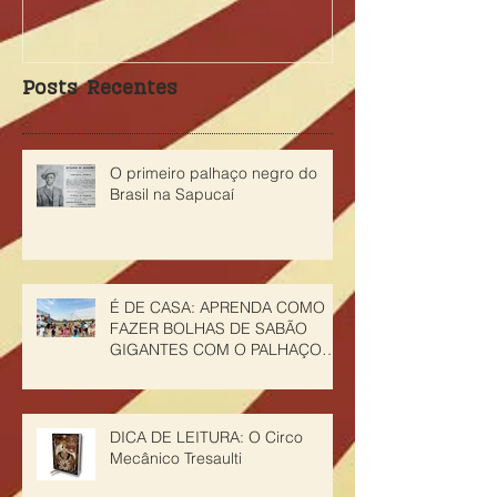
Tênis Clube
Posts Recentes
O primeiro palhaço negro do
Brasil na Sapucaí
É DE CASA: APRENDA COMO
FAZER BOLHAS DE SABÃO
GIGANTES COM O PALHAÇO
CHURUMELLO
DICA DE LEITURA: O Circo
Mecânico Tresaulti