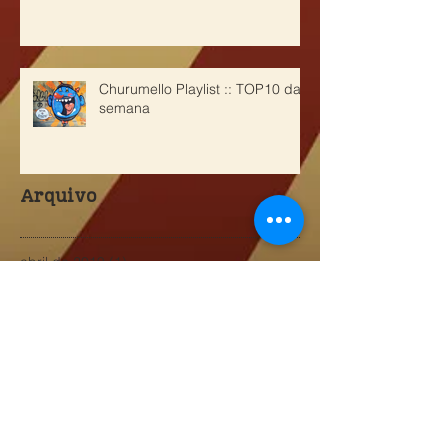
Churumello Playlist :: TOP10 da
semana
Arquivo
abril de 2019
(1)
1 post
maio de 2018
(1)
1 post
março de 2018
(2)
2 posts
outubro de 2017
(2)
2 posts
maio de 2017
(3)
3 posts
abril de 2017
(1)
1 post
março de 2017
(2)
2 posts
janeiro de 2017
(3)
3 posts
outubro de 2016
(4)
4 posts