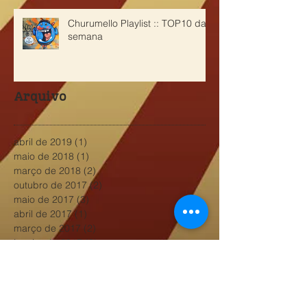
Churumello Playlist :: TOP10 da
semana
Arquivo
abril de 2019
(1)
1 post
maio de 2018
(1)
1 post
março de 2018
(2)
2 posts
outubro de 2017
(2)
2 posts
maio de 2017
(3)
3 posts
abril de 2017
(1)
1 post
março de 2017
(2)
2 posts
janeiro de 2017
(3)
3 posts
outubro de 2016
(4)
4 posts
agosto de 2016
(4)
4 posts
julho de 2016
(4)
4 posts
junho de 2016
(1)
1 post