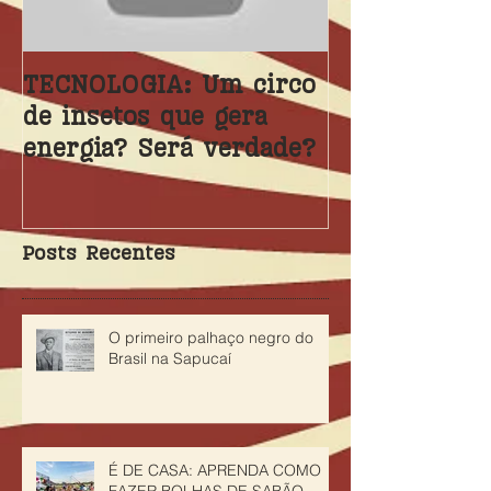
TECNOLOGIA: Um circo
Gramellôs, 
de insetos que gera
premiado no 
energia? Será verdade?
Teatro Infant
Tênis Clube
Posts Recentes
O primeiro palhaço negro do
Brasil na Sapucaí
É DE CASA: APRENDA COMO
FAZER BOLHAS DE SABÃO